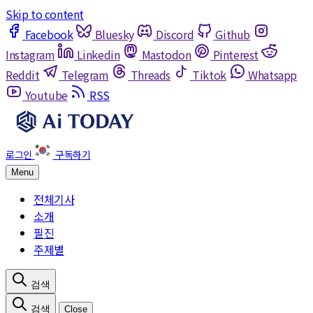
Skip to content
Facebook
Bluesky
Discord
Github
Instagram
Linkedin
Mastodon
Pinterest
Reddit
Telegram
Threads
Tiktok
Whatsapp
Youtube
RSS
Menu
전체기사
소개
필진
주제별
Close