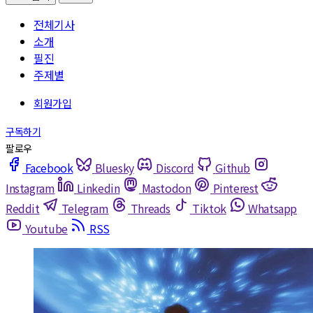
전체기사
소개
필진
주제별
Facebook
Bluesky
Discord
Github
Instagram
Linkedin
Mastodon
Pinterest
Reddit
Telegram
Threads
Tiktok
Whatsapp
Youtube
RSS