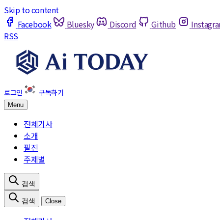
Skip to content
Facebook
Bluesky
Discord
Github
Instagr
RSS
Menu
전체기사
소개
필진
주제별
Close