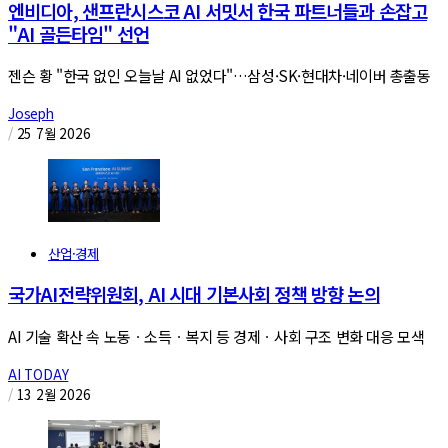
엔비디아, 샌프란시스코 AI 서밋서 한국 파트너들과 손잡고
"AI 골든타임" 선언
젠슨 황 "한국 없인 오늘날 AI 없었다"…삼성·SK·현대차·네이버 총출동
Joseph
/
25 7월 2026
산업·경제
국가AI전략위원회, AI 시대 기본사회 정책 방향 논의
AI 기술 확산 속 노동ㆍ소득ㆍ복지 등 경제ㆍ사회 구조 변화 대응 모색
AI TODAY
/
13 2월 2026