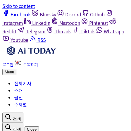
Skip to content
Facebook
Bluesky
Discord
Github
Instagram
Linkedin
Mastodon
Pinterest
Reddit
Telegram
Threads
Tiktok
Whatsapp
Youtube
RSS
Menu
전체기사
소개
필진
주제별
Close