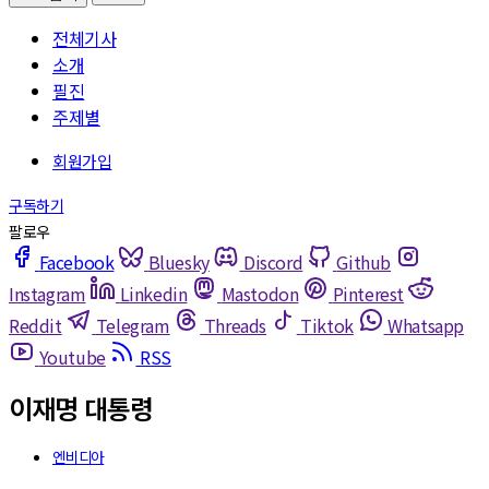
전체기사
소개
필진
주제별
Facebook
Bluesky
Discord
Github
Instagram
Linkedin
Mastodon
Pinterest
Reddit
Telegram
Threads
Tiktok
Whatsapp
Youtube
RSS
이재명 대통령
엔비디아