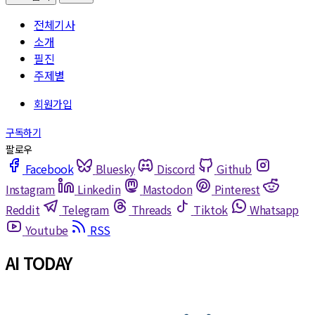
전체기사
소개
필진
주제별
Facebook
Bluesky
Discord
Github
Instagram
Linkedin
Mastodon
Pinterest
Reddit
Telegram
Threads
Tiktok
Whatsapp
Youtube
RSS
AI TODAY