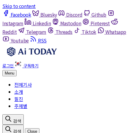
Skip to content
Facebook
Bluesky
Discord
Github
Instagram
Linkedin
Mastodon
Pinterest
Reddit
Telegram
Threads
Tiktok
Whatsapp
Youtube
RSS
Menu
전체기사
소개
필진
주제별
Close