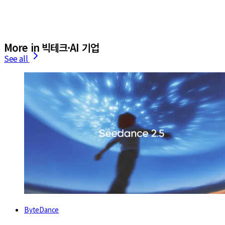
More in 빅테크·AI 기업
See all
ByteDance