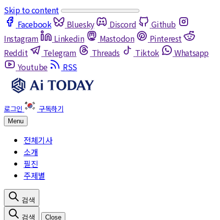
Skip to content
Facebook
Bluesky
Discord
Github
Instagram
Linkedin
Mastodon
Pinterest
Reddit
Telegram
Threads
Tiktok
Whatsapp
Youtube
RSS
Menu
전체기사
소개
필진
주제별
Close