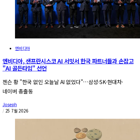
엔비디아
엔비디아, 샌프란시스코 AI 서밋서 한국 파트너들과 손잡고
"AI 골든타임" 선언
젠슨 황 "한국 없인 오늘날 AI 없었다"…삼성·SK·현대차·
네이버 총출동
Joseph
/
25 7월 2026