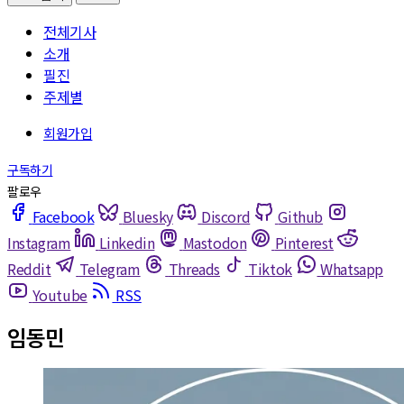
전체기사
소개
필진
주제별
Facebook
Bluesky
Discord
Github
Instagram
Linkedin
Mastodon
Pinterest
Reddit
Telegram
Threads
Tiktok
Whatsapp
Youtube
RSS
임동민