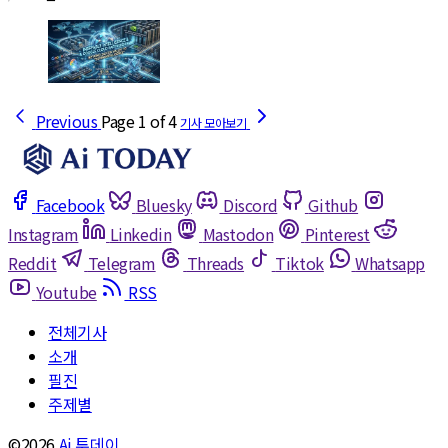
Previous
Page 1 of 4
Facebook
Bluesky
Discord
Github
Instagram
Linkedin
Mastodon
Pinterest
Reddit
Telegram
Threads
Tiktok
Whatsapp
Youtube
RSS
전체기사
소개
필진
주제별
©2026
Ai 투데이
.