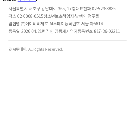
서울특별시 서초구 강남대로 365, 17층
대표전화 02-523-8885
팩스 02-6008-0515
청소년보호책임자·발행인 정주필
법인명 ㈜에이비비
제호 AI투데이
등록번호 서울 아5614
등록일 2026.04.21
편집인 임동재
사업자등록번호 817-86-02211
© AI투데이. All Rights Reserved.