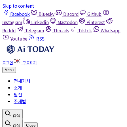
Skip to content
Facebook
Bluesky
Discord
Github
Instagram
Linkedin
Mastodon
Pinterest
Reddit
Telegram
Threads
Tiktok
Whatsapp
Youtube
RSS
Menu
전체기사
소개
필진
주제별
Close