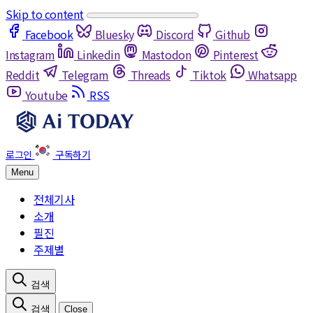
Skip to content
Facebook
Bluesky
Discord
Github
Instagram
Linkedin
Mastodon
Pinterest
Reddit
Telegram
Threads
Tiktok
Whatsapp
Youtube
RSS
Menu
전체기사
소개
필진
주제별
Close