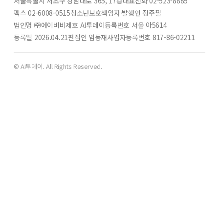
서울특별시 서초구 강남대로 365, 17층
대표전화 02-523-8885
팩스 02-6008-0515
청소년보호책임자·발행인 정주필
법인명 ㈜에이비비
제호 AI투데이
등록번호 서울 아5614
등록일 2026.04.21
편집인 임동재
사업자등록번호 817-86-02211
© AI투데이. All Rights Reserved.