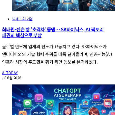
빅테크·AI 기업
최태원-젠슨 황 '초격차' 동맹… SK하이닉스, AI 팩토리
패권의 핵심으로 부상
글로벌 반도체 업계의 판도가 요동치고 있다. SK하이닉스가
엔비디아와의 기술 협력 수위를 대폭 끌어올리며, 인공지능(AI)
인프라 시장의 주도권을 쥐기 위한 행보를 본격화했다.
AI TODAY
/
8 6월 2026