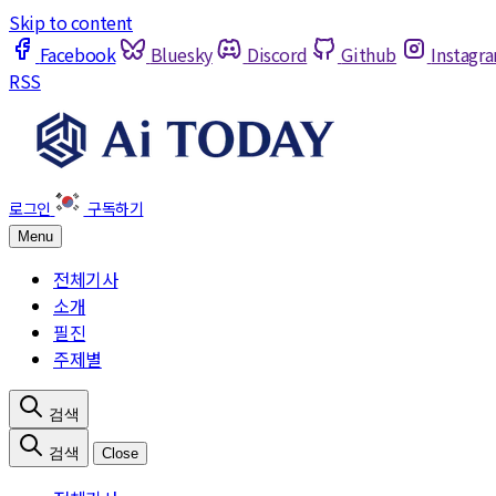
Skip to content
Facebook
Bluesky
Discord
Github
Instagr
RSS
Menu
전체기사
소개
필진
주제별
Close