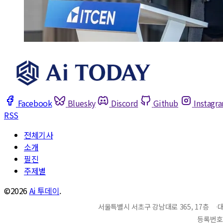
Facebook
Bluesky
Discord
Github
Instagr
RSS
전체기사
소개
필진
주제별
©2026
Ai 투데이
.
서울특별시 서초구 강남대로 365, 17층
대
등록번호 