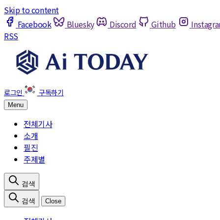
Skip to content
Facebook
Bluesky
Discord
Github
Instagr
RSS
Menu
전체기사
소개
필진
주제별
Close