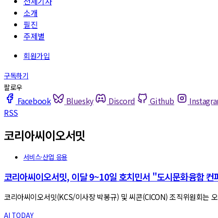
전체기사
소개
필진
주제별
Facebook
Bluesky
Discord
Github
Instagr
RSS
코리아씨이오서밋
서비스·산업 응용
코리아씨이오서밋, 이달 9~10일 호치민서 "도시문화융합 컨퍼런
코리아씨이오서밋(KCS/이사장 박봉규) 및 씨콘(CICON) 조직위원회는 오는 202
AI TODAY