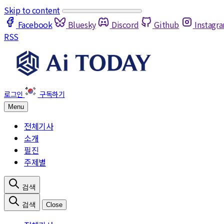
Skip to content
Facebook
Bluesky
Discord
Github
Instagr
RSS
Menu
전체기사
소개
필진
주제별
Close