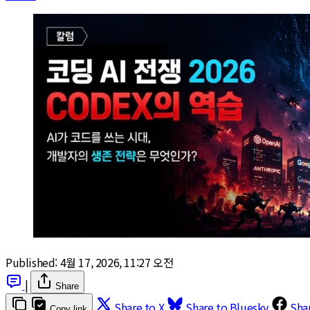
Published:
4월 17, 2026, 11:27 오전
|
Share
Share to X
Share to Bluesky
Sha
Copy link