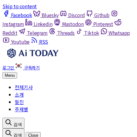
Skip to content
Facebook
Bluesky
Discord
Github
Instagram
Linkedin
Mastodon
Pinterest
Reddit
Telegram
Threads
Tiktok
Whatsapp
Youtube
RSS
Menu
전체기사
소개
필진
주제별
Close