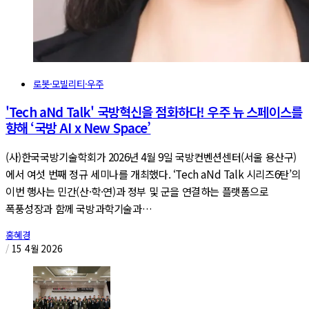
로봇·모빌리티·우주
'Tech aNd Talk' 국방혁신을 점화하다! 우주 뉴 스페이스를
향해 ‘국방 AI x New Space’
(사)한국국방기술학회가 2026년 4월 9일 국방컨벤션센터(서울 용산구)
에서 여섯 번째 정규 세미나를 개최했다. ‘Tech aNd Talk 시리즈6탄’의
이번 행사는 민간(산·학·연)과 정부 및 군을 연결하는 플랫폼으로
폭풍성장과 함께 국방과학기술과…
홍혜경
/
15 4월 2026