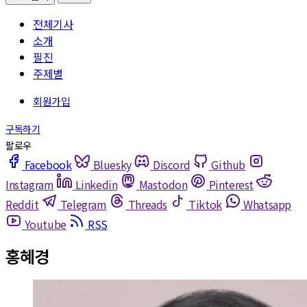
전체기사
소개
필진
주제별
Facebook
Bluesky
Discord
Github
Instagram
Linkedin
Mastodon
Pinterest
Reddit
Telegram
Threads
Tiktok
Whatsapp
Youtube
RSS
홍혜경