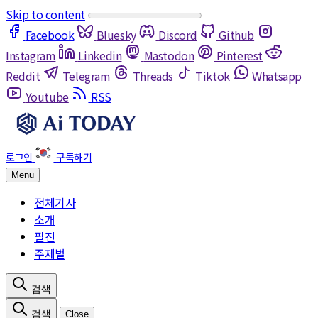
Skip to content
Facebook
Bluesky
Discord
Github
Instagram
Linkedin
Mastodon
Pinterest
Reddit
Telegram
Threads
Tiktok
Whatsapp
Youtube
RSS
Menu
전체기사
소개
필진
주제별
Close