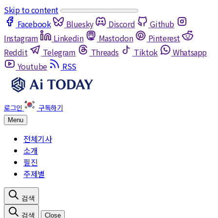
Skip to content
Facebook
Bluesky
Discord
Github
Instagram
Linkedin
Mastodon
Pinterest
Reddit
Telegram
Threads
Tiktok
Whatsapp
Youtube
RSS
Menu
전체기사
소개
필진
주제별
Close