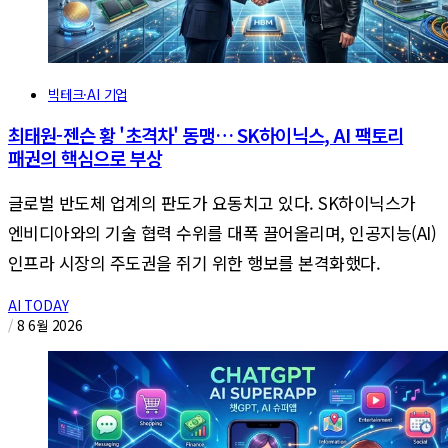
빅테크·AI 기업
최태원-젠슨 황 '초격차' 동맹… SK하이닉스, AI 팩토리
패권의 핵심으로 부상
글로벌 반도체 업계의 판도가 요동치고 있다. SK하이닉스가
엔비디아와의 기술 협력 수위를 대폭 끌어올리며, 인공지능(AI)
인프라 시장의 주도권을 쥐기 위한 행보를 본격화했다.
AI TODAY
/
8 6월 2026