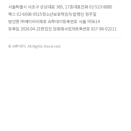
서울특별시 서초구 강남대로 365, 17층
대표전화 02-523-8885
팩스 02-6008-0515
청소년보호책임자·발행인 정주필
법인명 ㈜에이비비
제호 AI투데이
등록번호 서울 아5614
등록일 2026.04.21
편집인 임동재
사업자등록번호 817-86-02211
© AI투데이. All Rights Reserved.