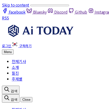
Skip to content
Facebook
Bluesky
Discord
Github
Instagr
RSS
Menu
전체기사
소개
필진
주제별
Close