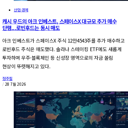
산업·경제
캐시 우드의 아크 인베스트, 스페이스X 대규모 추가 매수
단행...로빈후드는 동시 매도
아크 인베스트가 스페이스X 주식 12만4543주를 추가 매수하고
로빈후드 주식은 매도했다. 솔라나 스테이킹 ETF에도 새롭게
투자하며 우주·블록체인 등 신성장 영역으로의 자금 쏠림
현상이 뚜렷해지고 있다.
정주필
/
28 7월 2026