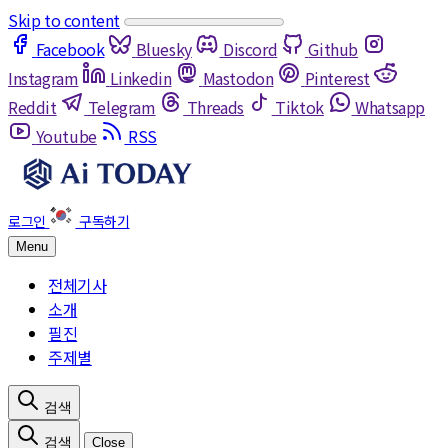
Skip to content
Facebook
Bluesky
Discord
Github
Instagram
Linkedin
Mastodon
Pinterest
Reddit
Telegram
Threads
Tiktok
Whatsapp
Youtube
RSS
Menu
전체기사
소개
필진
주제별
Close