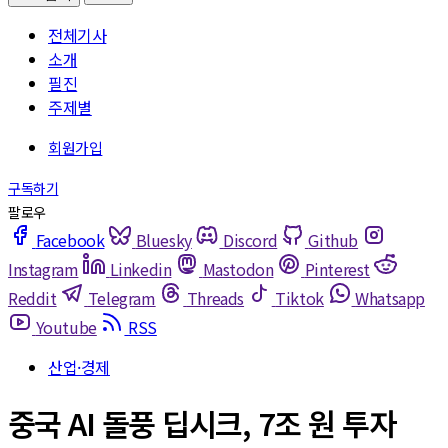
전체기사
소개
필진
주제별
Facebook
Bluesky
Discord
Github
Instagram
Linkedin
Mastodon
Pinterest
Reddit
Telegram
Threads
Tiktok
Whatsapp
Youtube
RSS
산업·경제
중국 AI 돌풍 딥시크, 7조 원 투자