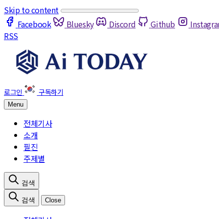
Skip to content
Facebook
Bluesky
Discord
Github
Instagr
RSS
Menu
전체기사
소개
필진
주제별
Close