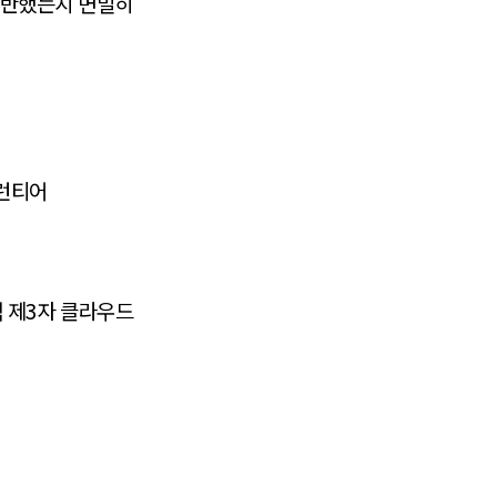
 위반했는지 면밀히
프런티어
적 제3자 클라우드