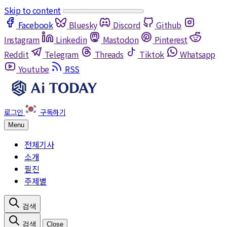
Skip to content
Facebook
Bluesky
Discord
Github
Instagram
Linkedin
Mastodon
Pinterest
Reddit
Telegram
Threads
Tiktok
Whatsapp
Youtube
RSS
Menu
전체기사
소개
필진
주제별
Close