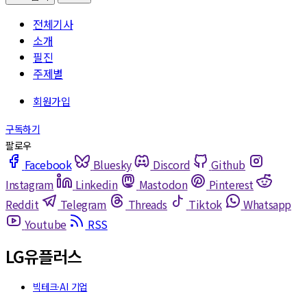
전체기사
소개
필진
주제별
Facebook
Bluesky
Discord
Github
Instagram
Linkedin
Mastodon
Pinterest
Reddit
Telegram
Threads
Tiktok
Whatsapp
Youtube
RSS
LG유플러스
빅테크·AI 기업