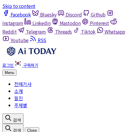
Skip to content
Facebook
Bluesky
Discord
Github
Instagram
Linkedin
Mastodon
Pinterest
Reddit
Telegram
Threads
Tiktok
Whatsapp
Youtube
RSS
Menu
전체기사
소개
필진
주제별
Close