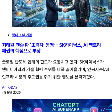
빅테크·AI 기업
최태원-젠슨 황 '초격차' 동맹… SK하이닉스, AI 팩토리
패권의 핵심으로 부상
글로벌 반도체 업계의 판도가 요동치고 있다. SK하이닉스가
엔비디아와의 기술 협력 수위를 대폭 끌어올리며, 인공지능(AI)
인프라 시장의 주도권을 쥐기 위한 행보를 본격화했다.
AI TODAY
/
8 6월 2026