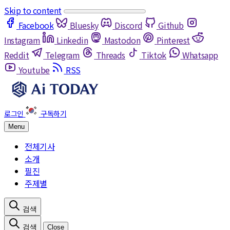
Skip to content
Facebook
Bluesky
Discord
Github
Instagram
Linkedin
Mastodon
Pinterest
Reddit
Telegram
Threads
Tiktok
Whatsapp
Youtube
RSS
Menu
전체기사
소개
필진
주제별
Close