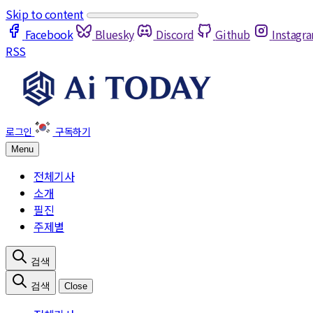
Skip to content
Facebook
Bluesky
Discord
Github
Instagr
RSS
Menu
전체기사
소개
필진
주제별
Close