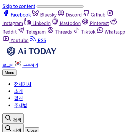
Skip to content
Facebook
Bluesky
Discord
Github
Instagram
Linkedin
Mastodon
Pinterest
Reddit
Telegram
Threads
Tiktok
Whatsapp
Youtube
RSS
Menu
전체기사
소개
필진
주제별
Close