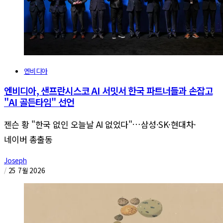
엔비디아
엔비디아, 샌프란시스코 AI 서밋서 한국 파트너들과 손잡고
"AI 골든타임" 선언
젠슨 황 "한국 없인 오늘날 AI 없었다"…삼성·SK·현대차·
네이버 총출동
Joseph
/
25 7월 2026