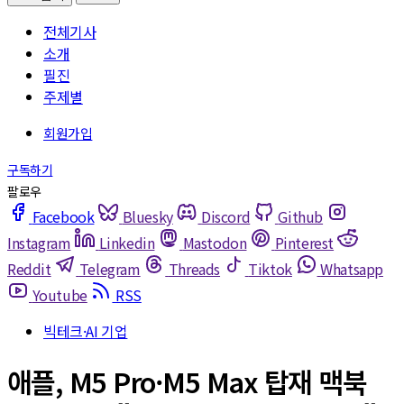
전체기사
소개
필진
주제별
Facebook
Bluesky
Discord
Github
Instagram
Linkedin
Mastodon
Pinterest
Reddit
Telegram
Threads
Tiktok
Whatsapp
Youtube
RSS
빅테크·AI 기업
애플, M5 Pro·M5 Max 탑재 맥북