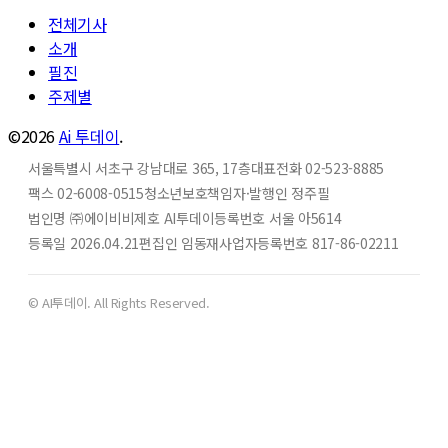
전체기사
소개
필진
주제별
©2026
Ai 투데이
.
서울특별시 서초구 강남대로 365, 17층
대표전화 02-523-8885
팩스 02-6008-0515
청소년보호책임자·발행인 정주필
법인명 ㈜에이비비
제호 AI투데이
등록번호 서울 아5614
등록일 2026.04.21
편집인 임동재
사업자등록번호 817-86-02211
© AI투데이. All Rights Reserved.