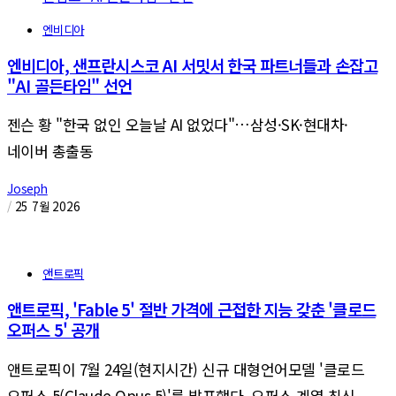
엔비디아
엔비디아, 샌프란시스코 AI 서밋서 한국 파트너들과 손잡고
"AI 골든타임" 선언
젠슨 황 "한국 없인 오늘날 AI 없었다"…삼성·SK·현대차·
네이버 총출동
Joseph
/
25 7월 2026
앤트로픽
앤트로픽, 'Fable 5' 절반 가격에 근접한 지능 갖춘 '클로드
오퍼스 5' 공개
앤트로픽이 7월 24일(현지시간) 신규 대형언어모델 '클로드
오퍼스 5(Claude Opus 5)'를 발표했다. 오퍼스 계열 최신