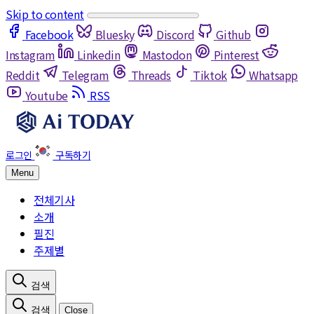
Skip to content
Facebook
Bluesky
Discord
Github
Instagram
Linkedin
Mastodon
Pinterest
Reddit
Telegram
Threads
Tiktok
Whatsapp
Youtube
RSS
Menu
전체기사
소개
필진
주제별
Close