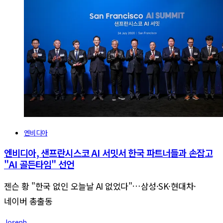
엔비디아
엔비디아, 샌프란시스코 AI 서밋서 한국 파트너들과 손잡고
"AI 골든타임" 선언
젠슨 황 "한국 없인 오늘날 AI 없었다"…삼성·SK·현대차·
네이버 총출동
Joseph