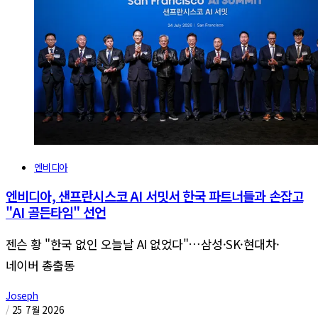
엔비디아
엔비디아, 샌프란시스코 AI 서밋서 한국 파트너들과 손잡고
"AI 골든타임" 선언
젠슨 황 "한국 없인 오늘날 AI 없었다"…삼성·SK·현대차·
네이버 총출동
Joseph
/
25 7월 2026