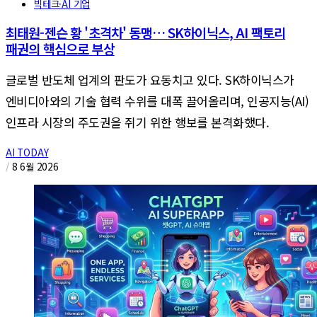
빅테크·AI 기업
최태원-젠슨 황 '초격차' 동맹… SK하이닉스, AI 팩토리
패권의 핵심으로 부상
글로벌 반도체 업계의 판도가 요동치고 있다. SK하이닉스가
엔비디아와의 기술 협력 수위를 대폭 끌어올리며, 인공지능(AI)
인프라 시장의 주도권을 쥐기 위한 행보를 본격화했다.
AI TODAY
/
8 6월 2026