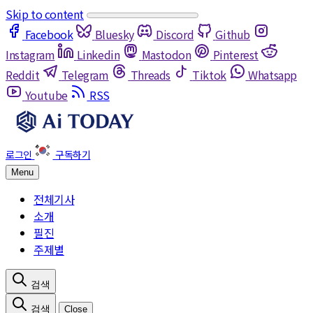
Skip to content
Facebook
Bluesky
Discord
Github
Instagram
Linkedin
Mastodon
Pinterest
Reddit
Telegram
Threads
Tiktok
Whatsapp
Youtube
RSS
Menu
전체기사
소개
필진
주제별
Close