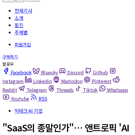
전체기사
소개
필진
주제별
Facebook
Bluesky
Discord
Github
Instagram
Linkedin
Mastodon
Pinterest
Reddit
Telegram
Threads
Tiktok
Whatsapp
Youtube
RSS
빅테크·AI 기업
"SaaS의 종말인가"… 앤트로픽 'AI