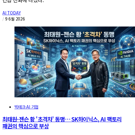
AI TODAY
/
9 6월 2026
빅테크·AI 기업
최태원-젠슨 황 '초격차' 동맹… SK하이닉스, AI 팩토리
패권의 핵심으로 부상