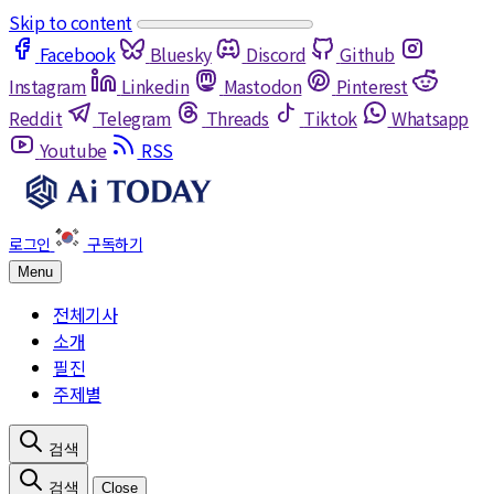
Skip to content
Facebook
Bluesky
Discord
Github
Instagram
Linkedin
Mastodon
Pinterest
Reddit
Telegram
Threads
Tiktok
Whatsapp
Youtube
RSS
Menu
전체기사
소개
필진
주제별
Close