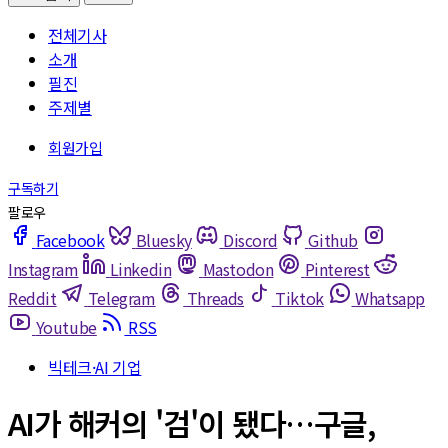
전체기사
소개
필진
주제별
Facebook
Bluesky
Discord
Github
Instagram
Linkedin
Mastodon
Pinterest
Reddit
Telegram
Threads
Tiktok
Whatsapp
Youtube
RSS
빅테크·AI 기업
AI가 해커의 '검'이 됐다…구글,