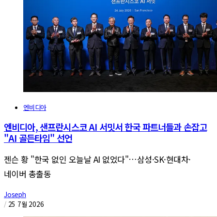
엔비디아
엔비디아, 샌프란시스코 AI 서밋서 한국 파트너들과 손잡고
"AI 골든타임" 선언
젠슨 황 "한국 없인 오늘날 AI 없었다"…삼성·SK·현대차·
네이버 총출동
Joseph
/
25 7월 2026