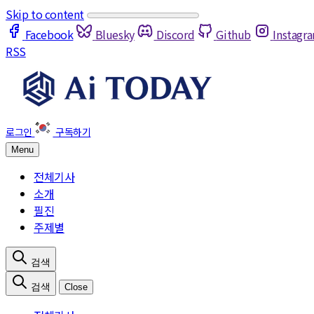
Skip to content
Facebook
Bluesky
Discord
Github
Instagr
RSS
Menu
전체기사
소개
필진
주제별
Close