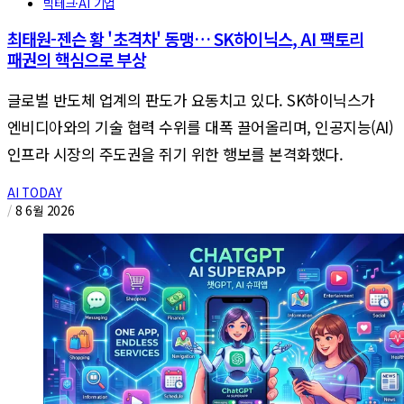
빅테크·AI 기업
최태원-젠슨 황 '초격차' 동맹… SK하이닉스, AI 팩토리
패권의 핵심으로 부상
글로벌 반도체 업계의 판도가 요동치고 있다. SK하이닉스가
엔비디아와의 기술 협력 수위를 대폭 끌어올리며, 인공지능(AI)
인프라 시장의 주도권을 쥐기 위한 행보를 본격화했다.
AI TODAY
/
8 6월 2026