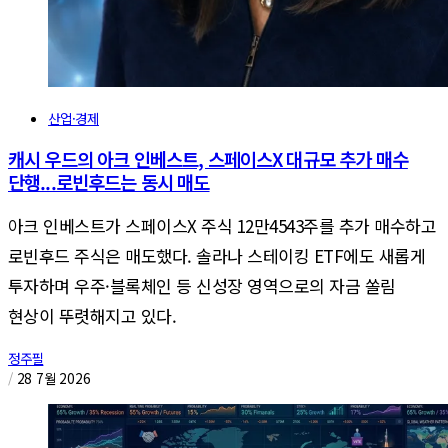
산업·경제
캐시 우드의 아크 인베스트, 스페이스X 대규모 추가 매수
단행...로빈후드는 동시 매도
아크 인베스트가 스페이스X 주식 12만4543주를 추가 매수하고
로빈후드 주식은 매도했다. 솔라나 스테이킹 ETF에도 새롭게
투자하며 우주·블록체인 등 신성장 영역으로의 자금 쏠림
현상이 뚜렷해지고 있다.
정주필
/
28 7월 2026