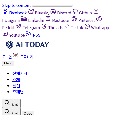
Skip to content
Facebook
Bluesky
Discord
Github
Instagram
Linkedin
Mastodon
Pinterest
Reddit
Telegram
Threads
Tiktok
Whatsapp
Youtube
RSS
Menu
전체기사
소개
필진
주제별
Close