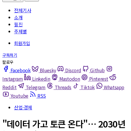
전체기사
소개
필진
주제별
Facebook
Bluesky
Discord
Github
Instagram
Linkedin
Mastodon
Pinterest
Reddit
Telegram
Threads
Tiktok
Whatsapp
Youtube
RSS
산업·경제
"데이터 가고 토큰 온다"… 2030년