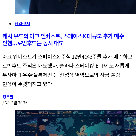
산업·경제
캐시 우드의 아크 인베스트, 스페이스X 대규모 추가 매수
단행...로빈후드는 동시 매도
아크 인베스트가 스페이스X 주식 12만4543주를 추가 매수하고
로빈후드 주식은 매도했다. 솔라나 스테이킹 ETF에도 새롭게
투자하며 우주·블록체인 등 신성장 영역으로의 자금 쏠림
현상이 뚜렷해지고 있다.
정주필
/
28 7월 2026