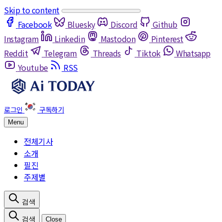
Skip to content
Facebook
Bluesky
Discord
Github
Instagram
Linkedin
Mastodon
Pinterest
Reddit
Telegram
Threads
Tiktok
Whatsapp
Youtube
RSS
Menu
전체기사
소개
필진
주제별
Close