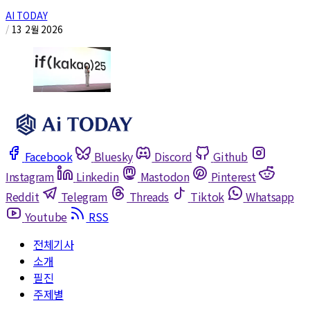
AI TODAY
/
13 2월 2026
Facebook
Bluesky
Discord
Github
Instagram
Linkedin
Mastodon
Pinterest
Reddit
Telegram
Threads
Tiktok
Whatsapp
Youtube
RSS
전체기사
소개
필진
주제별