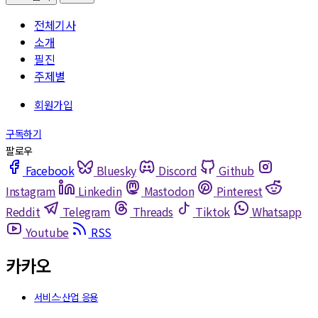
전체기사
소개
필진
주제별
Facebook
Bluesky
Discord
Github
Instagram
Linkedin
Mastodon
Pinterest
Reddit
Telegram
Threads
Tiktok
Whatsapp
Youtube
RSS
카카오
서비스·산업 응용