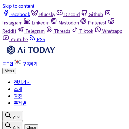
Skip to content
Facebook
Bluesky
Discord
Github
Instagram
Linkedin
Mastodon
Pinterest
Reddit
Telegram
Threads
Tiktok
Whatsapp
Youtube
RSS
Menu
전체기사
소개
필진
주제별
Close