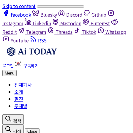
Skip to content
Facebook
Bluesky
Discord
Github
Instagram
Linkedin
Mastodon
Pinterest
Reddit
Telegram
Threads
Tiktok
Whatsapp
Youtube
RSS
Menu
전체기사
소개
필진
주제별
Close