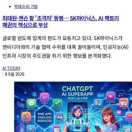
빅테크·AI 기업
최태원-젠슨 황 '초격차' 동맹… SK하이닉스, AI 팩토리
패권의 핵심으로 부상
글로벌 반도체 업계의 판도가 요동치고 있다. SK하이닉스가
엔비디아와의 기술 협력 수위를 대폭 끌어올리며, 인공지능(AI)
인프라 시장의 주도권을 쥐기 위한 행보를 본격화했다.
AI TODAY
/
8 6월 2026