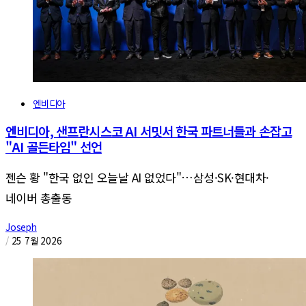
엔비디아
엔비디아, 샌프란시스코 AI 서밋서 한국 파트너들과 손잡고
"AI 골든타임" 선언
젠슨 황 "한국 없인 오늘날 AI 없었다"…삼성·SK·현대차·
네이버 총출동
Joseph
/
25 7월 2026