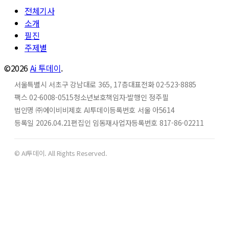
전체기사
소개
필진
주제별
©2026
Ai 투데이
.
서울특별시 서초구 강남대로 365, 17층
대표전화 02-523-8885
팩스 02-6008-0515
청소년보호책임자·발행인 정주필
법인명 ㈜에이비비
제호 AI투데이
등록번호 서울 아5614
등록일 2026.04.21
편집인 임동재
사업자등록번호 817-86-02211
© AI투데이. All Rights Reserved.