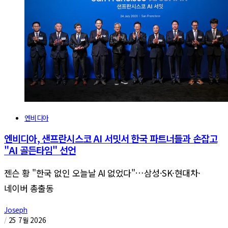
엔비디아
엔비디아, 샌프란시스코 AI 서밋서 한국 파트너들과 손잡고
"AI 골든타임" 선언
젠슨 황 "한국 없인 오늘날 AI 없었다"…삼성·SK·현대차·
네이버 총출동
Joseph
/
25 7월 2026