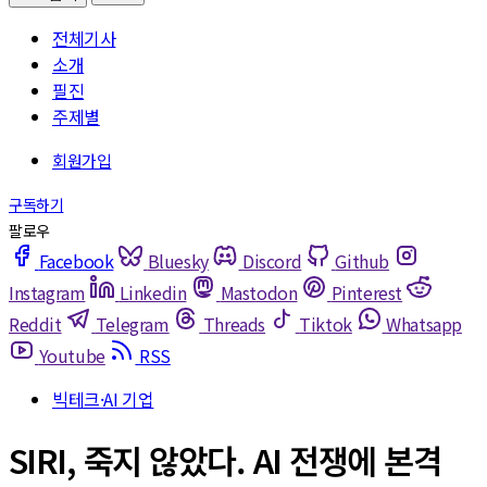
전체기사
소개
필진
주제별
Facebook
Bluesky
Discord
Github
Instagram
Linkedin
Mastodon
Pinterest
Reddit
Telegram
Threads
Tiktok
Whatsapp
Youtube
RSS
빅테크·AI 기업
SIRI, 죽지 않았다. AI 전쟁에 본격