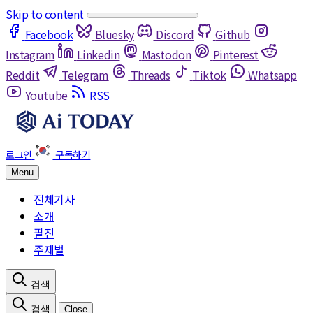
Skip to content
Facebook
Bluesky
Discord
Github
Instagram
Linkedin
Mastodon
Pinterest
Reddit
Telegram
Threads
Tiktok
Whatsapp
Youtube
RSS
Menu
전체기사
소개
필진
주제별
Close