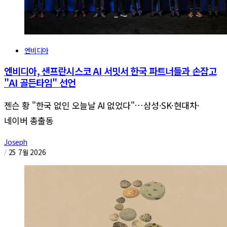
엔비디아
엔비디아, 샌프란시스코 AI 서밋서 한국 파트너들과 손잡고
"AI 골든타임" 선언
젠슨 황 "한국 없인 오늘날 AI 없었다"…삼성·SK·현대차·
네이버 총출동
Joseph
/
25 7월 2026