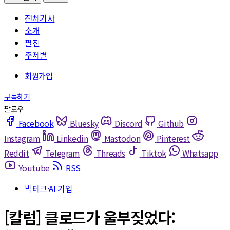
전체기사
소개
필진
주제별
Facebook
Bluesky
Discord
Github
Instagram
Linkedin
Mastodon
Pinterest
Reddit
Telegram
Threads
Tiktok
Whatsapp
Youtube
RSS
빅테크·AI 기업
[칼럼] 클로드가 울부짖었다: