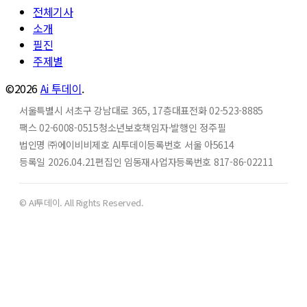
전체기사
소개
필진
주제별
©2026
Ai 투데이
.
서울특별시 서초구 강남대로 365, 17층
대표전화 02-523-8885
팩스 02-6008-0515
청소년보호책임자·발행인 정주필
법인명 ㈜에이비비
제호 AI투데이
등록번호 서울 아5614
등록일 2026.04.21
편집인 임동재
사업자등록번호 817-86-02211
© AI투데이. All Rights Reserved.