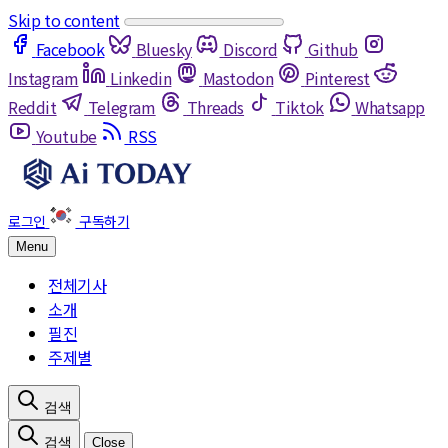
Skip to content
Facebook
Bluesky
Discord
Github
Instagram
Linkedin
Mastodon
Pinterest
Reddit
Telegram
Threads
Tiktok
Whatsapp
Youtube
RSS
Menu
전체기사
소개
필진
주제별
Close