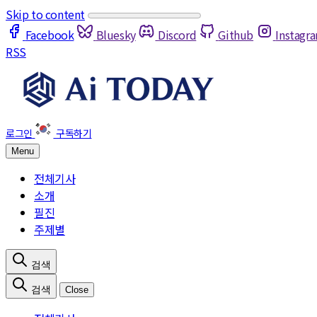
Skip to content
Facebook
Bluesky
Discord
Github
Instagr
RSS
Menu
전체기사
소개
필진
주제별
Close