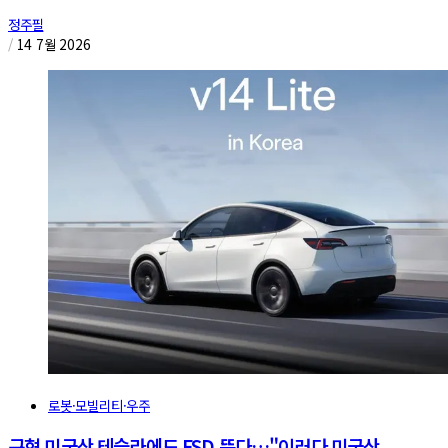
정주필
/
14 7월 2026
로봇·모빌리티·우주
구형 미국산 테슬라에도 FSD 뜬다…"이러다 미국산