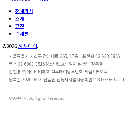
전체기사
소개
필진
주제별
©2026
Ai 투데이
.
서울특별시 서초구 강남대로 365, 17층
대표전화 02-523-8885
팩스 02-6008-0515
청소년보호책임자·발행인 정주필
법인명 ㈜에이비비
제호 AI투데이
등록번호 서울 아5614
등록일 2026.04.21
편집인 임동재
사업자등록번호 817-86-02211
© AI투데이. All Rights Reserved.