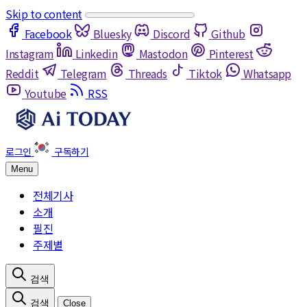
Skip to content
Facebook
Bluesky
Discord
Github
Instagram
Linkedin
Mastodon
Pinterest
Reddit
Telegram
Threads
Tiktok
Whatsapp
Youtube
RSS
Menu
전체기사
소개
필진
주제별
Close