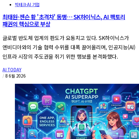
빅테크·AI 기업
최태원-젠슨 황 '초격차' 동맹… SK하이닉스, AI 팩토리
패권의 핵심으로 부상
글로벌 반도체 업계의 판도가 요동치고 있다. SK하이닉스가
엔비디아와의 기술 협력 수위를 대폭 끌어올리며, 인공지능(AI)
인프라 시장의 주도권을 쥐기 위한 행보를 본격화했다.
AI TODAY
/
8 6월 2026