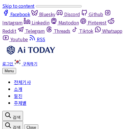
Skip to content
Facebook
Bluesky
Discord
Github
Instagram
Linkedin
Mastodon
Pinterest
Reddit
Telegram
Threads
Tiktok
Whatsapp
Youtube
RSS
Menu
전체기사
소개
필진
주제별
Close