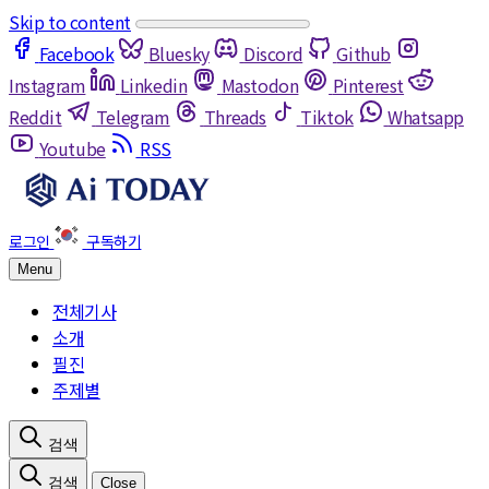
Skip to content
Facebook
Bluesky
Discord
Github
Instagram
Linkedin
Mastodon
Pinterest
Reddit
Telegram
Threads
Tiktok
Whatsapp
Youtube
RSS
Menu
전체기사
소개
필진
주제별
Close