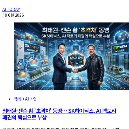
AI TODAY
/
9 6월 2026
빅테크·AI 기업
최태원-젠슨 황 '초격차' 동맹… SK하이닉스, AI 팩토리
패권의 핵심으로 부상