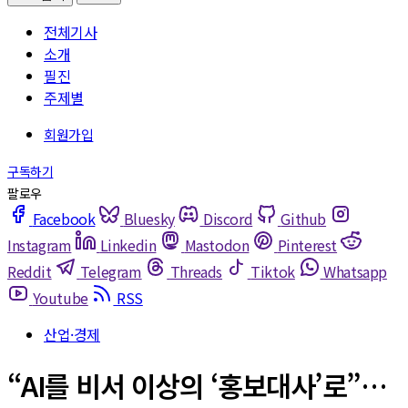
전체기사
소개
필진
주제별
Facebook
Bluesky
Discord
Github
Instagram
Linkedin
Mastodon
Pinterest
Reddit
Telegram
Threads
Tiktok
Whatsapp
Youtube
RSS
산업·경제
“AI를 비서 이상의 ‘홍보대사’로”…