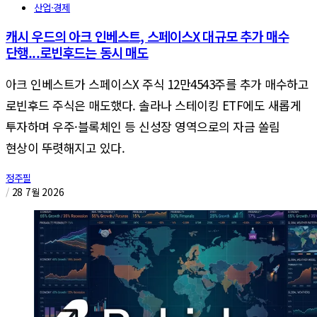
산업·경제
캐시 우드의 아크 인베스트, 스페이스X 대규모 추가 매수
단행...로빈후드는 동시 매도
아크 인베스트가 스페이스X 주식 12만4543주를 추가 매수하고
로빈후드 주식은 매도했다. 솔라나 스테이킹 ETF에도 새롭게
투자하며 우주·블록체인 등 신성장 영역으로의 자금 쏠림
현상이 뚜렷해지고 있다.
정주필
/
28 7월 2026