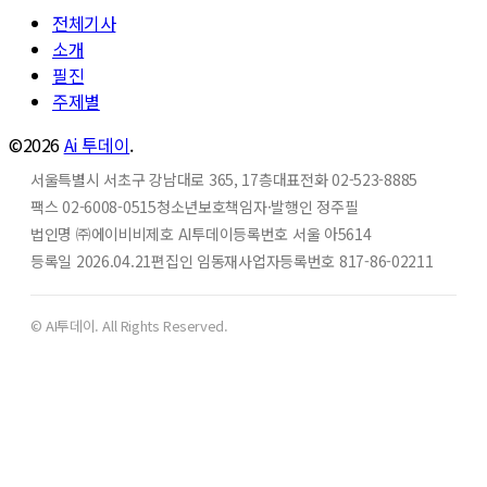
전체기사
소개
필진
주제별
©2026
Ai 투데이
.
서울특별시 서초구 강남대로 365, 17층
대표전화 02-523-8885
팩스 02-6008-0515
청소년보호책임자·발행인 정주필
법인명 ㈜에이비비
제호 AI투데이
등록번호 서울 아5614
등록일 2026.04.21
편집인 임동재
사업자등록번호 817-86-02211
© AI투데이. All Rights Reserved.