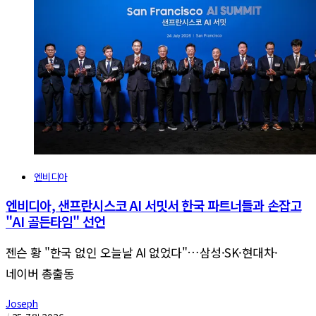
엔비디아
엔비디아, 샌프란시스코 AI 서밋서 한국 파트너들과 손잡고
"AI 골든타임" 선언
젠슨 황 "한국 없인 오늘날 AI 없었다"…삼성·SK·현대차·
네이버 총출동
Joseph