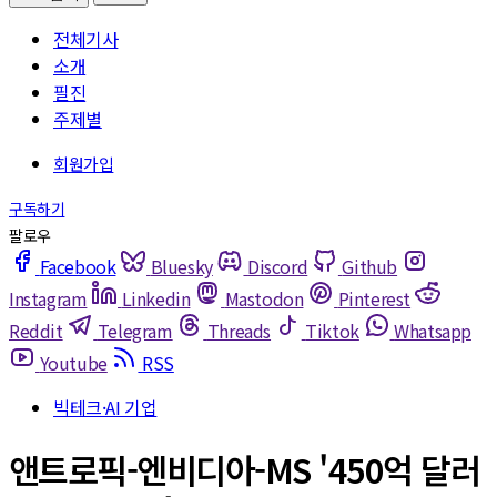
전체기사
소개
필진
주제별
Facebook
Bluesky
Discord
Github
Instagram
Linkedin
Mastodon
Pinterest
Reddit
Telegram
Threads
Tiktok
Whatsapp
Youtube
RSS
빅테크·AI 기업
앤트로픽-엔비디아-MS '450억 달러