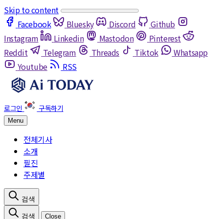
Skip to content
Facebook
Bluesky
Discord
Github
Instagram
Linkedin
Mastodon
Pinterest
Reddit
Telegram
Threads
Tiktok
Whatsapp
Youtube
RSS
Menu
전체기사
소개
필진
주제별
Close