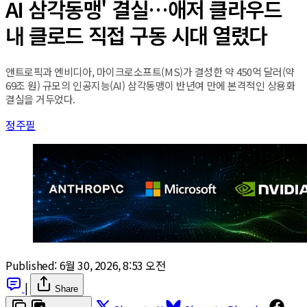
AI 삼각동맹' 결실…애저 클라우드
내 클로드 직접 구동 시대 열렸다
앤트로픽과 엔비디아, 마이크로소프트(MS)가 결성한 약 450억 달러(약
69조 원) 규모의 인공지능(AI) 삼각동맹이 반년여 만에 본격적인 상용화
결실을 거두었다.
정주필
Published:
6월 30, 2026, 8:53 오전
|
Share